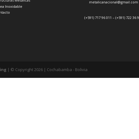
tructuras Metálicas
metalicanacional@gmail.com
nea Inoxidable
ntacto
(+591) 717 96 011 – (+591) 722 36 
ting
| © Copyright 2026 | Cochabamba - Bolivia