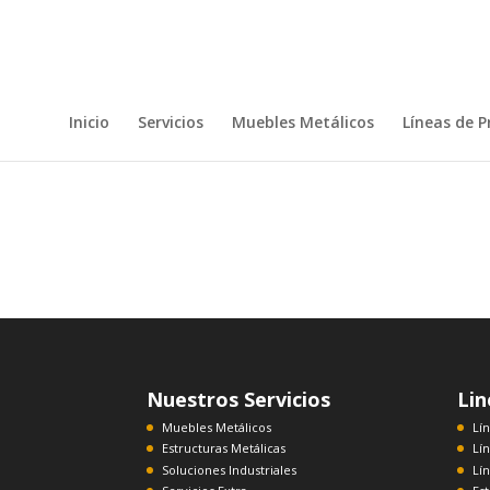
Inicio
Servicios
Muebles Metálicos
Líneas de 
Nuestros Servicios
Lin
Muebles Metálicos
Lí
Estructuras Metálicas
Lín
Soluciones Industriales
Lí