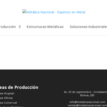
Producción
Estructuras Metálicas
Soluciones Industriale
eas de Producción
Av. 23 de septiembre , Cochabam
nea Hospital
Bolivia, 200
ea Oficina
info@metalicanacional.com
nea Comercial
ventas@metalicanacional.com