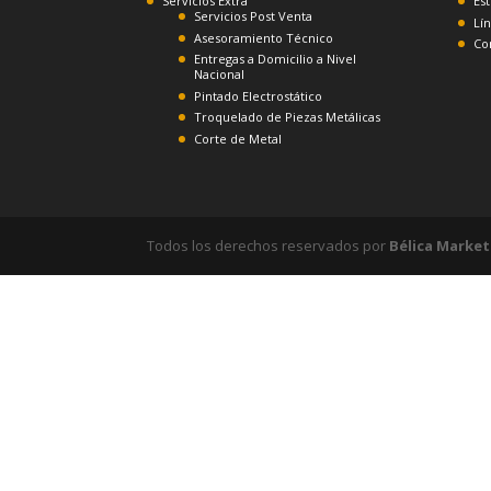
Servicios Extra
Es
Servicios Post Venta
Lí
Asesoramiento Técnico
Co
Entregas a Domicilio a Nivel
Nacional
Pintado Electrostático
Troquelado de Piezas Metálicas
Corte de Metal
Todos los derechos reservados por
Bélica Marke